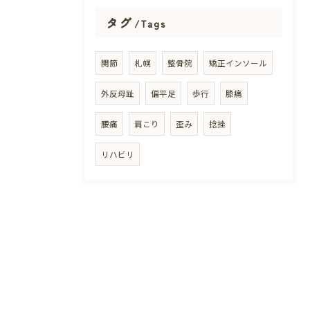
タグ
Tags
関節
札幌
整骨院
矯正インソール
外反母趾
偏平足
歩行
膝痛
腰痛
肩こり
歪み
捻挫
リハビリ