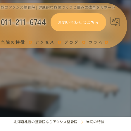
幌のアクシス整骨院 | 健康的な身体づくりと痛みの改善をサポート
011-211-6744
お問い合わせはこちら
当院の特徴
アクセス
ブログ
コラム
関節トレーニング
足
姿勢
交通事故
スポーツ
北海道札幌の整骨院ならアクシス整骨院
当院の特徴