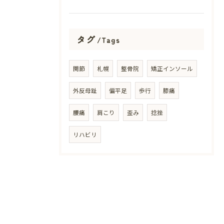
タグ
Tags
関節
札幌
整骨院
矯正インソール
外反母趾
偏平足
歩行
膝痛
腰痛
肩こり
歪み
捻挫
リハビリ