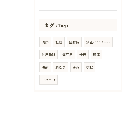
タグ
Tags
関節
札幌
整骨院
矯正インソール
外反母趾
偏平足
歩行
膝痛
腰痛
肩こり
歪み
捻挫
リハビリ