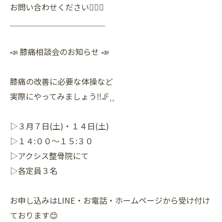
お問い合わせください🙆‍♀️✨️
＿＿＿＿＿＿＿＿＿＿＿＿
📣 膝痛相談会のお知らせ 📣
膝痛の改善に必要な体操など
実際にやってみましょう‼️🦵⸒⸒
▷３月７日(土)・１４日(土)
▷１４:００～１５:３０
▷アクシス整骨院にて
▷各定員３名
お申し込みはLINE・お電話・ホームページから受け付け
ております😊