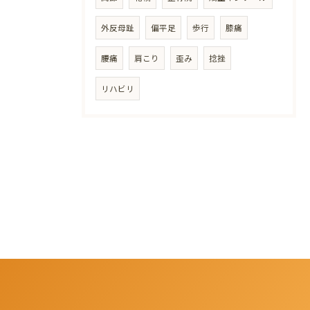
外反母趾
偏平足
歩行
膝痛
腰痛
肩こり
歪み
捻挫
リハビリ