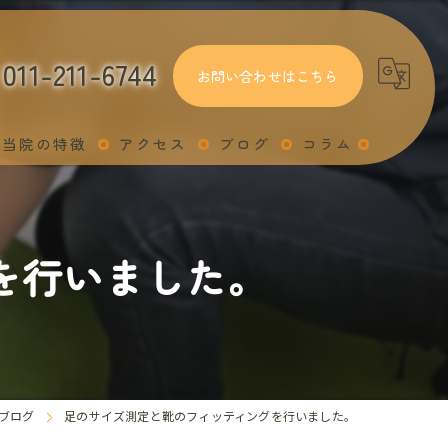
011-211-6744
お問い合わせはこちら
当院の特徴
アクセス
ブログ
コラム
関節トレーニング
足
を行いました。
姿勢
交通事故
スポーツ
ブログ
足のサイズ測定と靴のフィッティングを行いました。